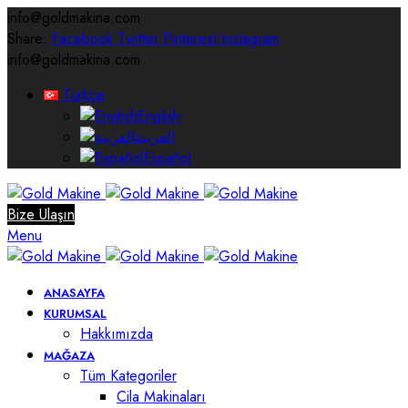
info@goldmakina.com
Share:
Facebook
Twitter
Pinterest
Instagram
info@goldmakina.com
Türkçe
English
العربية
Español
Bize Ulaşın
Menu
ANASAYFA
KURUMSAL
Hakkımızda
MAĞAZA
Tüm Kategoriler
Cila Makinaları