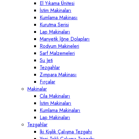
El Yıkama Ünitesi
İstim Makinaları
Kumlama Makinası
Kurutma Serisi
Lap Makinaları
Manyetik İğne Dolapları
Rodyum Makineleri
Sarf Malzemeleri
Su Jeti
Tezgahlar
Zımpara Makinası
Fırçalar
Makinalar
Cila Makinaları
İstim Makinaları
Kumlama Makinaları
Lap Makinaları
Tezgahlar
İki Kişilik Çalışma Tezgahı
Yeni Tekli Çalışma Tezgahı