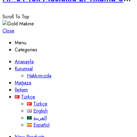
Scroll To Top
Close
Menu
Categories
Anasayfa
Kurumsal
Hakkımızda
Mağaza
İletişim
Türkçe
Türkçe
English
العربية
Español
New Products