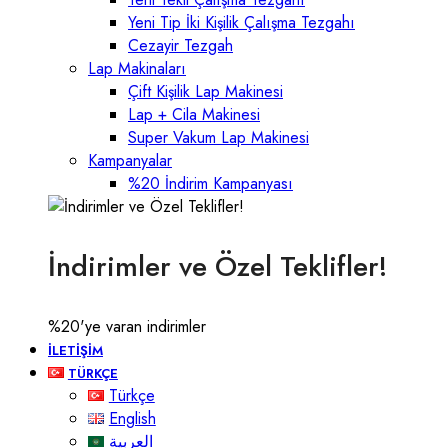
Yeni Tip İki Kişilik Çalışma Tezgahı
Cezayir Tezgah
Lap Makinaları
Çift Kişilik Lap Makinesi
Lap + Cila Makinesi
Super Vakum Lap Makinesi
Kampanyalar
%20 İndirim Kampanyası
İndirimler ve Özel Teklifler!
%20'ye varan indirimler
İLETIŞIM
TÜRKÇE
Türkçe
English
العربية